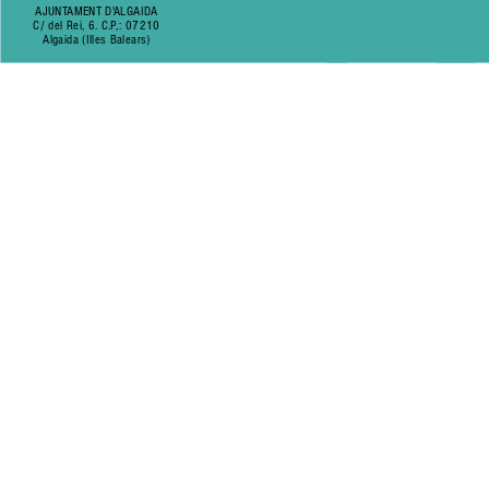
AJUNTAMENT D'ALGAIDA
C/ del Rei, 6. C.P,: 07210
Algaida (Illes Balears)